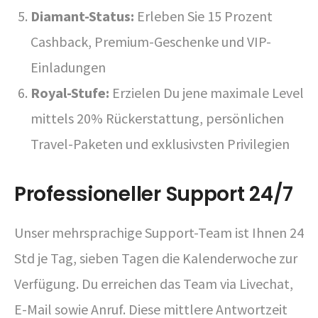
Diamant-Status:
Erleben Sie 15 Prozent
Cashback, Premium-Geschenke und VIP-
Einladungen
Royal-Stufe:
Erzielen Du jene maximale Level
mittels 20% Rückerstattung, persönlichen
Travel-Paketen und exklusivsten Privilegien
Professioneller Support 24/7
Unser mehrsprachige Support-Team ist Ihnen 24
Std je Tag, sieben Tagen die Kalenderwoche zur
Verfügung. Du erreichen das Team via Livechat,
E-Mail sowie Anruf. Diese mittlere Antwortzeit