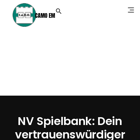
Ope
NV Spielbank: Dein
vertrauenswürdiger