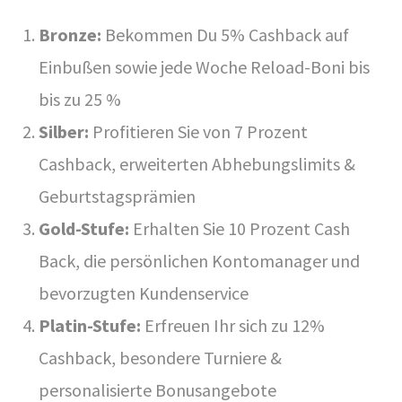
Bronze:
Bekommen Du 5% Cashback auf
Einbußen sowie jede Woche Reload-Boni bis
bis zu 25 %
Silber:
Profitieren Sie von 7 Prozent
Cashback, erweiterten Abhebungslimits &
Geburtstagsprämien
Gold-Stufe:
Erhalten Sie 10 Prozent Cash
Back, die persönlichen Kontomanager und
bevorzugten Kundenservice
Platin-Stufe:
Erfreuen Ihr sich zu 12%
Cashback, besondere Turniere &
personalisierte Bonusangebote