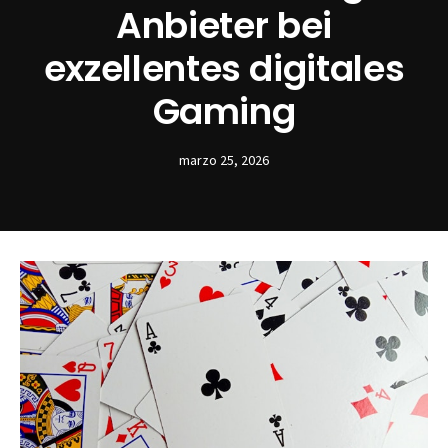
Anbieter bei
exzellentes digitales
Gaming
marzo 25, 2026