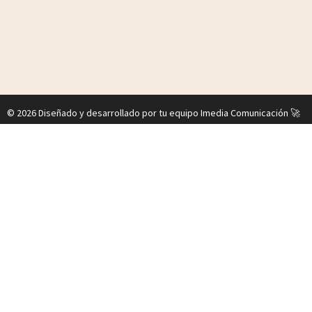
© 2026 Diseñado y desarrollado por tu equipo
Imedia Comunicación
🚀