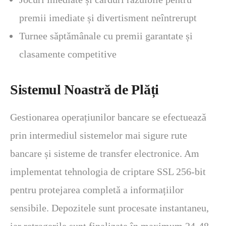
premii imediate și divertisment neîntrerupt
Turnee săptămânale cu premii garantate și
clasamente competitive
Sistemul Noastră de Plăți
Gestionarea operațiunilor bancare se efectuează
prin intermediul sistemelor mai sigure rute
bancare și sisteme de transfer electronice. Am
implementat tehnologia de criptare SSL 256-bit
pentru protejarea completă a informațiilor
sensibile. Depozitele sunt procesate instantaneu,
iar retragerile sunt finalizate în maximum 24-48