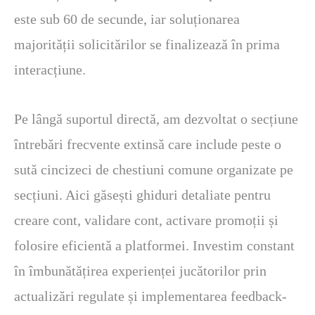
este sub 60 de secunde, iar soluționarea
majorității solicitărilor se finalizează în prima
interacțiune.
Pe lângă suportul directă, am dezvoltat o secțiune
întrebări frecvente extinsă care include peste o
sută cincizeci de chestiuni comune organizate pe
secțiuni. Aici găsești ghiduri detaliate pentru
creare cont, validare cont, activare promoții și
folosire eficientă a platformei. Investim constant
în îmbunătățirea experienței jucătorilor prin
actualizări regulate și implementarea feedback-