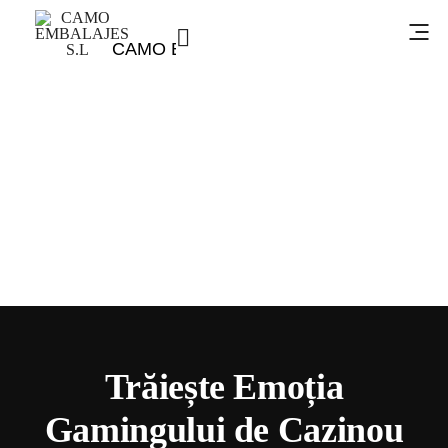
Ope
Trăiește Emoția
Gamingului de Cazinou