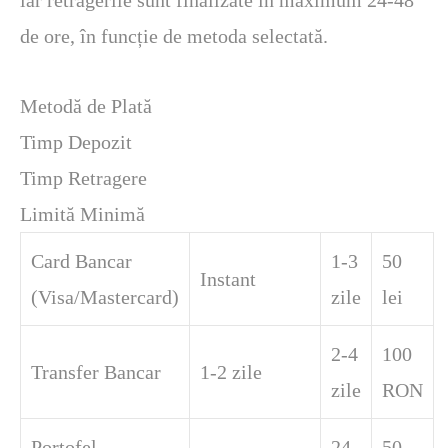
de ore, în funcție de metoda selectată.
Metodă de Plată
Timp Depozit
Timp Retragere
Limită Minimă
Card Bancar
1-3
50
Instant
(Visa/Mastercard)
zile
lei
2-4
100
Transfer Bancar
1-2 zile
zile
RON
Portofel
24
50