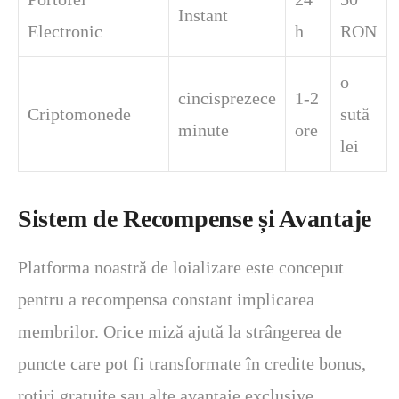
Instant
Electronic
h
RON
o
cincisprezece
1-2
Criptomonede
sută
minute
ore
lei
Sistem de Recompense și Avantaje
Platforma noastră de loializare este conceput
pentru a recompensa constant implicarea
membrilor. Orice miză ajută la strângerea de
puncte care pot fi transformate în credite bonus,
rotiri gratuite sau alte avantaje exclusive.