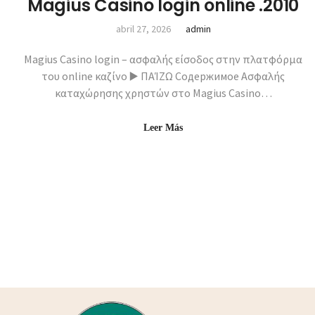
Magius Casino login online .2010
abril 27, 2026
admin
Magius Casino login – ασφαλής είσοδος στην πλατφόρμα
του online καζίνο ▶️ ΠΑΊΖΩ Содержимое Ασφαλής
καταχώρησης χρηστών στο Magius Casino…
Leer Más