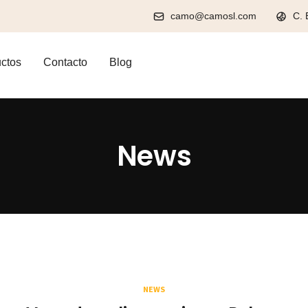
camo@camosl.com
C. 
ctos
Contacto
Blog
News
NEWS