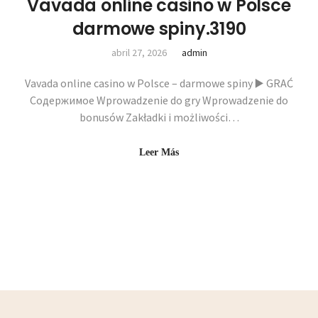
Vavada online casino w Polsce
darmowe spiny.3190
abril 27, 2026
admin
Vavada online casino w Polsce – darmowe spiny ▶️ GRAĆ
Содержимое Wprowadzenie do gry Wprowadzenie do
bonusów Zakładki i możliwości…
Leer Más