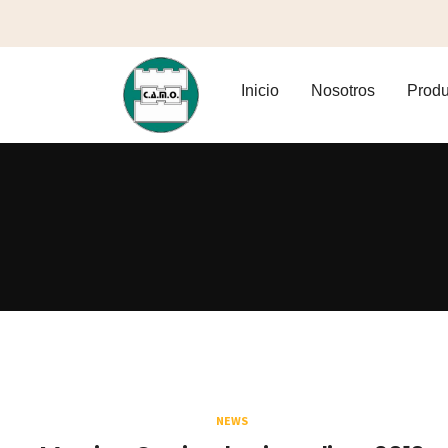
Inicio
Nosotros
Produ
NEWS