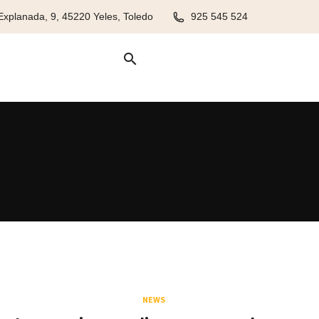
Explanada, 9, 45220 Yeles, Toledo
925 545 524
NEWS