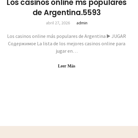
Los casinos online ms populares
de Argentina.5593
abril 27, 2026
admin
Los casinos online más populares de Argentina ▶️ JUGAR
Содержимое La lista de los mejores casinos online para
jugar en…
Leer Más